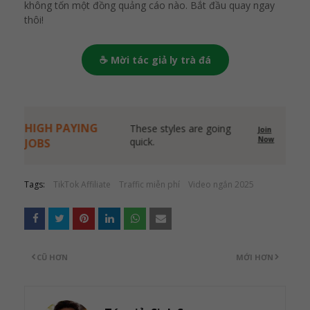
không tốn một đồng quảng cáo nào. Bắt đầu quay ngay
thôi!
☕ Mời tác giả ly trà đá
HIGH PAYING
These styles are going
Join
Now
quick.
JOBS
Tags:
TikTok Affiliate
Traffic miễn phí
Video ngắn 2025
CŨ HƠN
MỚI HƠN