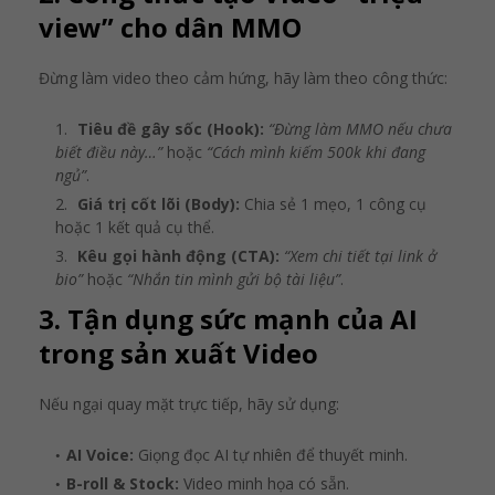
view” cho dân MMO
Đừng làm video theo cảm hứng, hãy làm theo công thức:
Tiêu đề gây sốc (Hook):
“Đừng làm MMO nếu chưa
biết điều này…”
hoặc
“Cách mình kiếm 500k khi đang
ngủ”
.
Giá trị cốt lõi (Body):
Chia sẻ 1 mẹo, 1 công cụ
hoặc 1 kết quả cụ thể.
Kêu gọi hành động (CTA):
“Xem chi tiết tại link ở
bio”
hoặc
“Nhắn tin mình gửi bộ tài liệu”
.
3. Tận dụng sức mạnh của AI
trong sản xuất Video
Nếu ngại quay mặt trực tiếp, hãy sử dụng:
AI Voice:
Giọng đọc AI tự nhiên để thuyết minh.
B-roll & Stock:
Video minh họa có sẵn.