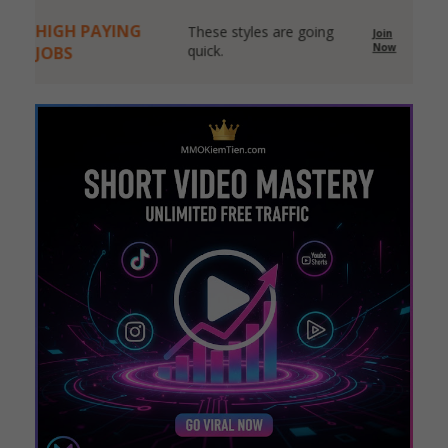
HIGH PAYING
These styles are going
Join
Now
quick.
JOBS