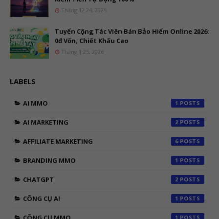
Tháng 12 24, 2025
Tuyển Cộng Tác Viên Bán Bảo Hiểm Online 2026:
0đ Vốn, Chiết Khấu Cao
Tháng 1 25, 2026
LABELS
AI MMO
1
AI MARKETING
2
AFFILIATE MARKETING
6
BRANDING MMO
1
CHATGPT
2
CÔNG CỤ AI
1
CÔNG CỤ MMO
1