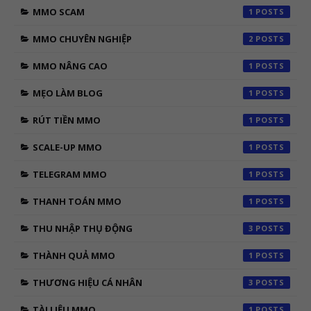
MMO SCAM
1
MMO CHUYÊN NGHIỆP
2
MMO NÂNG CAO
1
MẸO LÀM BLOG
1
RÚT TIỀN MMO
1
SCALE-UP MMO
1
TELEGRAM MMO
1
THANH TOÁN MMO
1
THU NHẬP THỤ ĐỘNG
3
THÀNH QUẢ MMO
1
THƯƠNG HIỆU CÁ NHÂN
3
TÀI LIỆU MMO
1