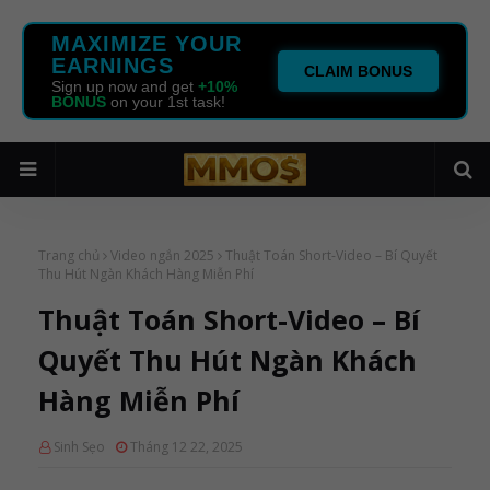
MAXIMIZE YOUR
EARNINGS
CLAIM BONUS
Sign up now and get
+10%
BONUS
on your 1st task!
Trang chủ
Video ngắn 2025
Thuật Toán Short-Video – Bí Quyết
Thu Hút Ngàn Khách Hàng Miễn Phí
Thuật Toán Short-Video – Bí
Quyết Thu Hút Ngàn Khách
Hàng Miễn Phí
Sinh Sẹo
Tháng 12 22, 2025