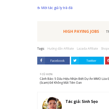
☕ Mời tác giả ly trà đá
HIGH PAYING JOBS
30%MORE SALARY
Tags:
Hướng dẫn Affiliate
Lazada Affiliate
Shope
Facebook
Twitter
CŨ HƠN
Cảnh Báo: 5 Dấu Hiệu Nhận Biết Dự Án MMO Lừa 
(Scam) Để Không Mất Tiền Oan
Tác giả:
Sinh Sẹo