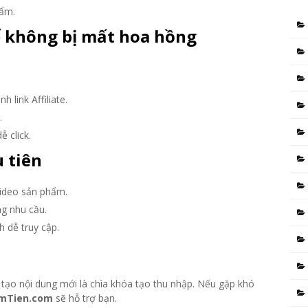
hẩm.
để không bị mất hoa hồng
h link Affiliate.
.
ễ click.
u tiên
ideo sản phẩm.
g nhu cầu.
 dễ truy cập.
g tạo nội dung mới là chìa khóa tạo thu nhập. Nếu gặp khó
mTien.com
sẽ hỗ trợ bạn.