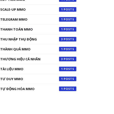
SCALE-UP MMO
1
TELEGRAM MMO
1
THANH TOÁN MMO
1
THU NHẬP THỤ ĐỘNG
3
THÀNH QUẢ MMO
1
THƯƠNG HIỆU CÁ NHÂN
3
TÀI LIỆU MMO
1
TƯ DUY MMO
1
TỰ ĐỘNG HÓA MMO
1