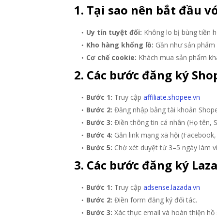
1. Tại sao nên bắt đầu v
Uy tín tuyệt đối:
Không lo bị bùng tiền 
Kho hàng khổng lồ:
Gần như sản phẩm n
Cơ chế cookie:
Khách mua sản phẩm khá
2. Các bước đăng ký Shop
Bước 1:
Truy cập
affiliate.shopee.vn
Bước 2:
Đăng nhập bằng tài khoản Shop
Bước 3:
Điền thông tin cá nhân (Họ tên, S
Bước 4:
Gắn link mạng xã hội (Facebook,
Bước 5:
Chờ xét duyệt từ 3–5 ngày làm vi
3. Các bước đăng ký Laza
Bước 1:
Truy cập
adsense.lazada.vn
Bước 2:
Điền form đăng ký đối tác.
Bước 3:
Xác thực email và hoàn thiện hồ 