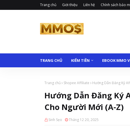
Trang chủ
Giới thiệu
Liên hệ
Chính sách bảo m
TRANG CHỦ
KIẾM TIỀN
EBOOK MMO V
Trang chủ
Shopee Affiliate
Hướng Dẫn Đăng Ký Aff
Hướng Dẫn Đăng Ký Af
Cho Người Mới (A-Z)
Sinh Sẹo
Tháng 12 20, 2025