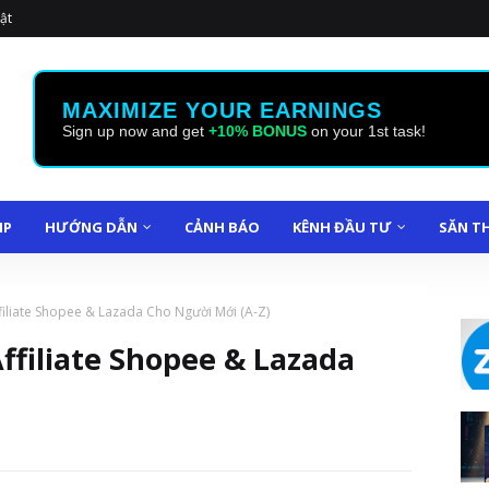
ật
MAXIMIZE YOUR EARNINGS
Sign up now and get
+10% BONUS
on your 1st task!
IP
HƯỚNG DẪN
CẢNH BÁO
KÊNH ĐẦU TƯ
SĂN T
iliate Shopee & Lazada Cho Người Mới (A-Z)
filiate Shopee & Lazada