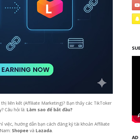
SU
thị liên kết (Affiliate Marketing)? Bạn thấy các TikToker
? Câu hỏi là:
Làm sao để bắt đầu?
ỉ việc, hướng dẫn bạn cách đăng ký tài khoản Affiliate
t Nam:
Shopee
và
Lazada
.
AD