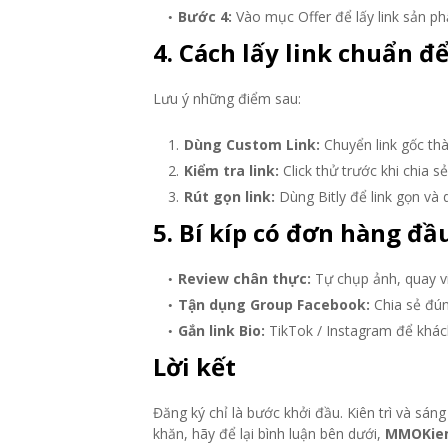
Bước 4:
Vào mục Offer để lấy link sản p
4. Cách lấy link chuẩn 
Lưu ý những điểm sau:
Dùng Custom Link:
Chuyển link gốc thàn
Kiểm tra link:
Click thử trước khi chia sẻ
Rút gọn link:
Dùng Bitly để link gọn và d
5. Bí kíp có đơn hàng đầ
Review chân thực:
Tự chụp ảnh, quay v
Tận dụng Group Facebook:
Chia sẻ đún
Gắn link Bio:
TikTok / Instagram để khách
Lời kết
Đăng ký chỉ là bước khởi đầu. Kiên trì và sán
khăn, hãy để lại bình luận bên dưới,
MMOKie