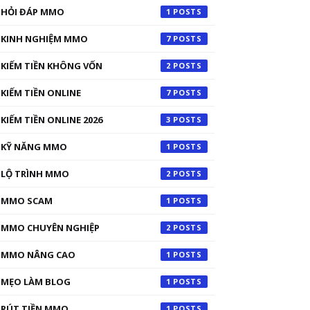
HỎI ĐÁP MMO
1
KINH NGHIỆM MMO
7
KIẾM TIỀN KHÔNG VỐN
2
KIẾM TIỀN ONLINE
7
KIẾM TIỀN ONLINE 2026
3
KỸ NĂNG MMO
1
LỘ TRÌNH MMO
2
MMO SCAM
1
MMO CHUYÊN NGHIỆP
2
MMO NÂNG CAO
1
MẸO LÀM BLOG
1
RÚT TIỀN MMO
1