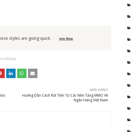
These styles are going quick.
'The season to Switch Job!
Join Now
Join Now
e Affiliate
MỚI HƠN
Đảo
Hướng Dẫn Cách Rút Tiền Từ Các Nền Tảng MMO Về
Ngân Hàng Việt Nam