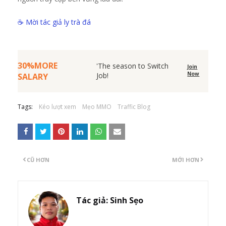
☕ Mời tác giả ly trà đá
30%MORE
'The season to Switch
Join
Now
Job!
SALARY
Tags:
Kéo lượt xem
Mẹo MMO
Traffic Blog
CŨ HƠN
MỚI HƠN
Tác giả:
Sinh Sẹo