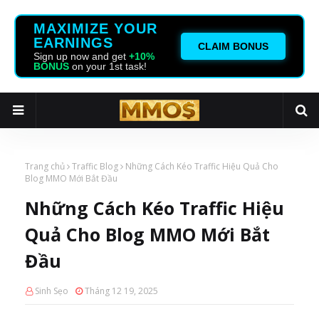
MAXIMIZE YOUR
EARNINGS
CLAIM BONUS
Sign up now and get
+10%
BONUS
on your 1st task!
Trang chủ
Traffic Blog
Những Cách Kéo Traffic Hiệu Quả Cho
Blog MMO Mới Bắt Đầu
Những Cách Kéo Traffic Hiệu
Quả Cho Blog MMO Mới Bắt
Đầu
Sinh Sẹo
Tháng 12 19, 2025