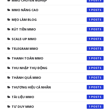
MMO CHUYÊN NGHIỆP
2
MMO NÂNG CAO
1
MẸO LÀM BLOG
1
RÚT TIỀN MMO
1
SCALE-UP MMO
1
TELEGRAM MMO
1
THANH TOÁN MMO
1
THU NHẬP THỤ ĐỘNG
3
THÀNH QUẢ MMO
1
THƯƠNG HIỆU CÁ NHÂN
3
TÀI LIỆU MMO
1
TƯ DUY MMO
1