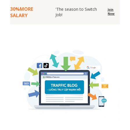
30%MORE
'The season to Switch
Join
Now
Job!
SALARY