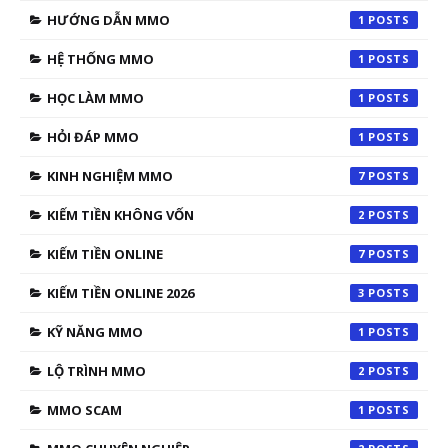
HƯỚNG DẪN MMO
1
HỆ THỐNG MMO
1
HỌC LÀM MMO
1
HỎI ĐÁP MMO
1
KINH NGHIỆM MMO
7
KIẾM TIỀN KHÔNG VỐN
2
KIẾM TIỀN ONLINE
7
KIẾM TIỀN ONLINE 2026
3
KỸ NĂNG MMO
1
LỘ TRÌNH MMO
2
MMO SCAM
1