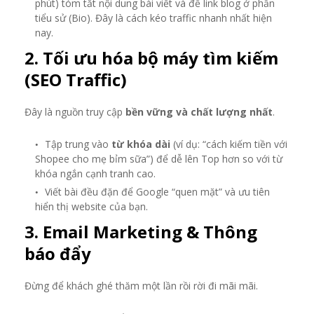
phút) tóm tắt nội dung bài viết và để link blog ở phần
tiểu sử (Bio). Đây là cách kéo traffic nhanh nhất hiện
nay.
2. Tối ưu hóa bộ máy tìm kiếm
(SEO Traffic)
Đây là nguồn truy cập
bền vững và chất lượng nhất
.
Tập trung vào
từ khóa dài
(ví dụ: “cách kiếm tiền với
Shopee cho mẹ bỉm sữa”) để dễ lên Top hơn so với từ
khóa ngắn cạnh tranh cao.
Viết bài đều đặn để Google “quen mặt” và ưu tiên
hiển thị website của bạn.
3. Email Marketing & Thông
báo đẩy
Đừng để khách ghé thăm một lần rồi rời đi mãi mãi.