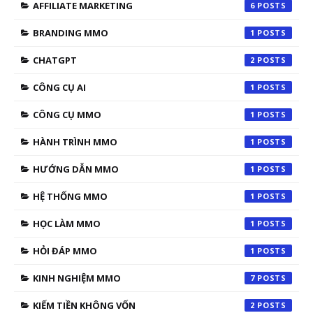
AFFILIATE MARKETING
6
BRANDING MMO
1
CHATGPT
2
CÔNG CỤ AI
1
CÔNG CỤ MMO
1
HÀNH TRÌNH MMO
1
HƯỚNG DẪN MMO
1
HỆ THỐNG MMO
1
HỌC LÀM MMO
1
HỎI ĐÁP MMO
1
KINH NGHIỆM MMO
7
KIẾM TIỀN KHÔNG VỐN
2