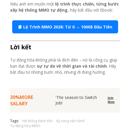
Nếu anh em muốn một
lộ trình thực chiến, từng bước
xây hệ thống MMO tự động
, hãy bắt đầu với Ebook:
📘 Lộ Trình MMO 2026: Từ 0 → 1000$ Đầu Tiên
Lời kết
Tự động hóa không phải là đích đến – nó là công cụ giúp
bạn đạt được
sự tự do về thời gian và tài chính
. Hãy
bắt đầu từ những bước nhỏ, nhưng đi đúng hướng.
30%MORE
'The season to Switch
Join
Now
Job!
SALARY
Tags:
Hệ thống kiếm tiền
Kỹ năng vận hành
Tự động hóa MMO