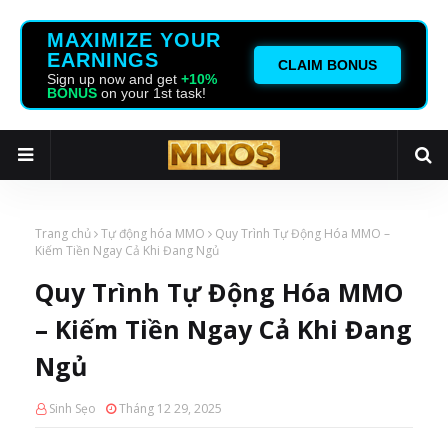
MAXIMIZE YOUR
EARNINGS
CLAIM BONUS
Sign up now and get
+10%
BONUS
on your 1st task!
Trang chủ
Tự động hóa MMO
Quy Trình Tự Động Hóa MMO –
Kiếm Tiền Ngay Cả Khi Đang Ngủ
Quy Trình Tự Động Hóa MMO
– Kiếm Tiền Ngay Cả Khi Đang
Ngủ
Sinh Sẹo
Tháng 12 29, 2025