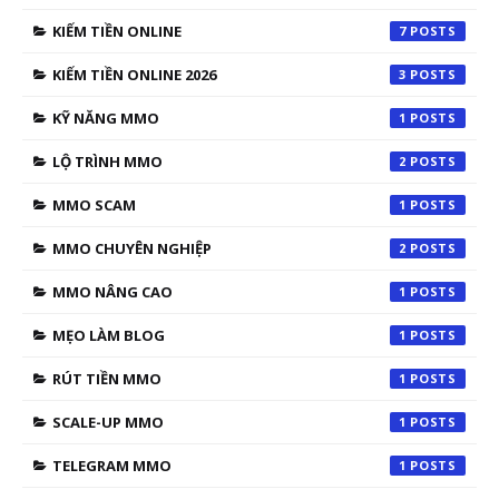
KIẾM TIỀN ONLINE
7
KIẾM TIỀN ONLINE 2026
3
KỸ NĂNG MMO
1
LỘ TRÌNH MMO
2
MMO SCAM
1
MMO CHUYÊN NGHIỆP
2
MMO NÂNG CAO
1
MẸO LÀM BLOG
1
RÚT TIỀN MMO
1
SCALE-UP MMO
1
TELEGRAM MMO
1