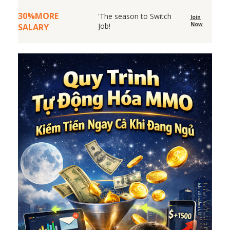
30%MORE
'The season to Switch
Join
Now
Job!
SALARY